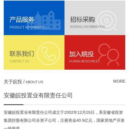
MORE
关于皖投 /
ABOUT US
安徽皖投置业有限责任公司
安徽皖投置业有限责任公司成立于2002年12月26日，系安徽省投资
集团控股有限公司全资子公司，注册资金40.9亿元，国家房地产开发
一级资质。...