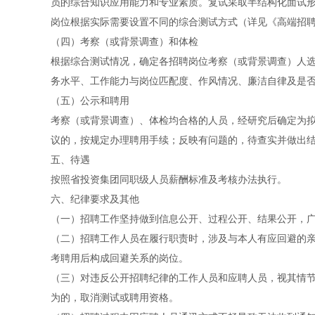
员的综合知识应用能力和专业素质。复试采取半结构化面试
岗位根据实际需要设置不同的综合测试方式（详见《高端招
（四）考察（或背景调查）和体检
根据综合测试情况，确定各招聘岗位考察（或背景调查）人
务水平、工作能力与岗位匹配度、作风情况、廉洁自律及是否
（五）公示和聘用
考察（或背景调查）、体检均合格的人员，经研究后确定为
议的，按规定办理聘用手续；反映有问题的，待查实并做出
五、待遇
按照省投资集团同职级人员薪酬标准及考核办法执行。
六、纪律要求及其他
（一）招聘工作坚持做到信息公开、过程公开、结果公开，
（二）招聘工作人员在履行职责时，涉及与本人有应回避的
考聘用后构成回避关系的岗位。
（三）对违反公开招聘纪律的工作人员和应聘人员，视其情
为的，取消测试或聘用资格。