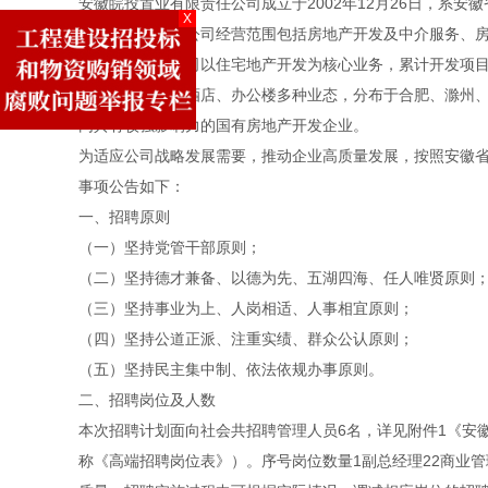
安徽皖投置业有限责任公司成立于2002年12月26日，系安
X
开发一级资质。公司经营范围包括房地产开发及中介服务、
自成立以来，公司以住宅地产开发为核心业务，累计开发项目总
括住宅、商业、酒店、办公楼多种业态，分布于合肥、滁州
内具有较强影响力的国有房地产开发企业。
为适应公司战略发展需要，推动企业高质量发展，按照安徽
事项公告如下：
一、招聘原则
（一）坚持党管干部原则；
（二）坚持德才兼备、以德为先、五湖四海、任人唯贤原则
（三）坚持事业为上、人岗相适、人事相宜原则；
（四）坚持公道正派、注重实绩、群众公认原则；
（五）坚持民主集中制、依法依规办事原则。
二、招聘岗位及人数
本次招聘计划面向社会共招聘管理人员6名，详见附件1《安徽
称《高端招聘岗位表》）。序号岗位数量1副总经理22商业管