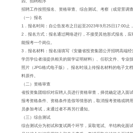
四、招聘程序
招聘工作按照报名、资格审查、综合测试、考察（或背景调
（一）报名
1．报名时间：自公告发布之日起至2023年9月25日17:0
2．报名方式：报名通过网络进行，不接受其他形式报名，应聘人员需登录网址h
能报考一个岗位。
3．报名材料：报名须填写《安徽省投资集团公开招聘高端经
学历学位者须提供相关的留学证明材料）、任职文件、专业
照片（JPG格式电子版）。报名时须上传报名材料的电子文
料原件。
（二）资格审查
省投资集团组织对应聘人员进行资格审查，择优确定进入面
报考资格条件、资格条件造假等情形的，取消报考资格或聘
员参加考试，未通过者不再另行通知。
（三）综合测试
综合测试分为初试和复试两个环节，采取笔试、半结构化面