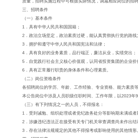
质量，招聘实施过程中可根据实际情况，调减相应岗位的招
三、招聘条件
（一）基本条件
1．具有中华人民共和国国籍；
2．政治立场坚定，政治素质过硬，能认真贯彻执行党的路线
3．拥护和遵守中华人民共和国宪法和法律；
4．具有良好的业务素质，品行端正，廉洁从业，实绩突出；
5．自觉践行社会主义核心价值观，认同省投资集团的企业价
6．具有正常履行职责的身体条件和心理素质。
（二）岗位资格条件
各招聘岗位的学历、年龄、工作经验、专业资格、能力素质等
本公告岗位中涉及人员职级任职时间、工作年限，以2023年
（三）有下列情况之一的人员，不得报名：
1．受到诫勉、组织处理或者党纪政务处分等影响期未满或者
2．涉嫌违纪违法正在接受有关专门机关审查调查尚未作出结
3．存在法律法规规定的其他不得报考或影响使用的其他情形