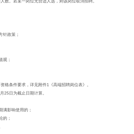
聘人数。若某一岗位无合适人选，则该岗位取消招聘。
方针政策；
值观；
资格条件要求，详见附件1《高端招聘岗位表》。
9月25日为截止日期计算。
期满影响使用的；
论的；
。