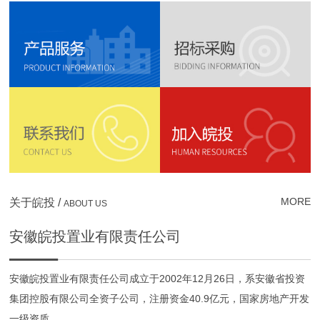
MORE
关于皖投 /
ABOUT US
安徽皖投置业有限责任公司
安徽皖投置业有限责任公司成立于2002年12月26日，系安徽省投资
集团控股有限公司全资子公司，注册资金40.9亿元，国家房地产开发
一级资质。...